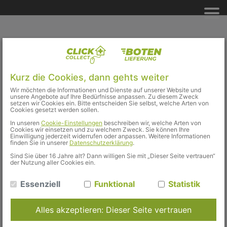
Technischer Support
Kurz die Cookies, dann gehts weiter
Erhalten Sie Unterstützung bei Fragen zur
Wir möchten die Informationen und Dienste auf unserer Website und
unsere Angebote auf Ihre Bedürfnisse anpassen. Zu diesem Zweck
Registrierung. Stellen Sie gerne Ihre Fragen an
setzen wir Cookies ein. Bitte entscheiden Sie selbst, welche Arten von
Cookies gesetzt werden sollen.
unsere Experten per E-Mail, Telefon oder Fax.
In unseren
Cookie-Einstellungen
beschreiben wir, welche Arten von
∗
Name
Cookies wir einsetzen und zu welchem Zweck. Sie können Ihre
Einwilligung jederzeit widerrufen oder anpassen. Weitere Informationen
finden Sie in unserer
Datenschutzerklärung
.
Sind Sie über 16 Jahre alt? Dann willigen Sie mit „Dieser Seite vertrauen“
der Nutzung aller Cookies ein.
∗
E-Mail
Essenziell
Funktional
Statistik
Alles akzeptieren: Dieser Seite vertrauen
Rufnummer