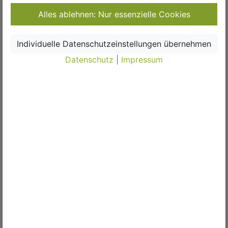
Alles ablehnen: Nur essenzielle Cookies
Individuelle Datenschutzeinstellungen übernehmen
Support-Anfrage:
Datenschutz
|
Impressum
∗
Datenschutz-Hinweis
Ich habe die
Datenschutzerklärung
zur Kenntnis
genommen. Ich stimme zu, dass meine Angaben zur
Kontaktaufnahme und für den automatischen E-Mail-
Service temporär gespeichert werden.